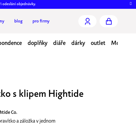
ři odeslání objednávky.
jny
blog
pro firmy
NÁKUPNÍ
KOŠÍK
pondence
doplňky
diáře
dárky
outlet
Moje obj
tko s klipem Hightide
htide Co.
pravítko a záložka v jednom