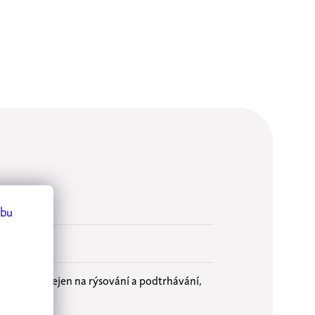
.
ebu
ko využít nejen na rýsování a podtrhávání,