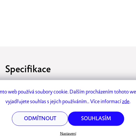
Specifikace
ro
materiál:
Hliník – díky němu je pravítko lehké a zároveň odolné
nto web používá soubory cookie. Dalším procházením tohoto w
vyjadřujete souhlas s jejich používáním.. Více informací
zde
.
rozměry:
1,78 x 15 cm (délka měření 10 cm)
ODMÍTNOUT
SOUHLASÍM
vychytávky:
Díky tenkému tělu a praktické sponě můžete pravít
ale také jako záložku do knížky, sešitu či diáře.
Nastavení