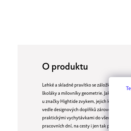
O produktu
Lehké a skladné pravítko se záložkou nejen p
Te
školáky a milovníky geometrie. Jak už je
u značky Hightide zvykem, jejich kousky jsou
vedle designových doplňků zároveň
praktickými vychytávkami do všedních
pracovních dní, na cesty i jen tak pro případ