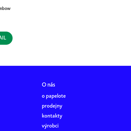
ombow
AIL
O nás
o papelote
prodejny
kontakty
výrobci