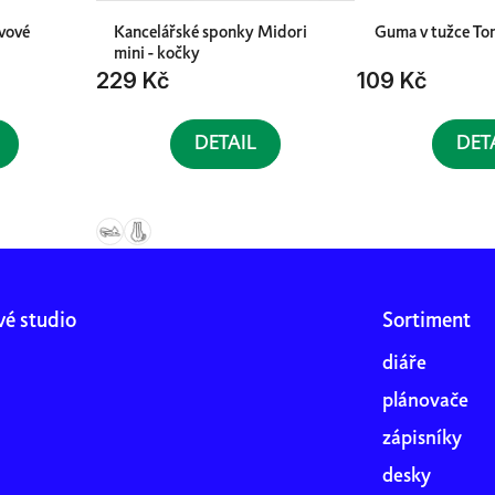
vové
Kancelářské sponky Midori
Guma v tužce T
mini - kočky
229 Kč
109 Kč
DETAIL
DET
vé studio
Sortiment
diáře
plánovače
zápisníky
desky