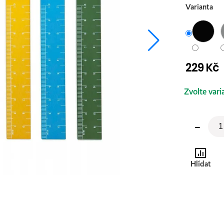
Varianta
229 Kč
Měrná
Zvolte vari
cena:
Hlídat