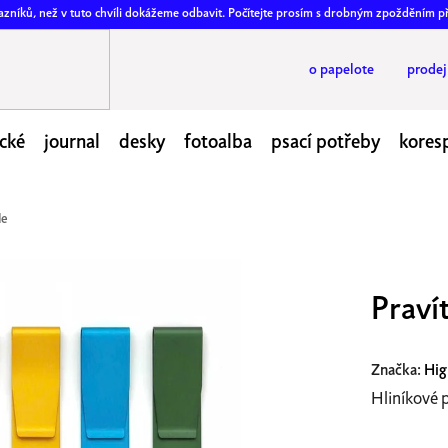
ákazníků, než v tuto chvíli dokážeme odbavit. Počítejte prosím s drobným zpožděním p
o papelote
prode
cké
journal
desky
fotoalba
psací potřeby
kores
de
Praví
Značka:
Hig
Hliníkové 