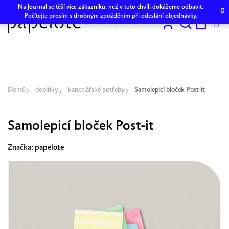
Přejít
Na Journal se těší více zákazníků, než v tuto chvíli dokážeme odbavit.
na
Počítejte prosím s drobným zpožděním při odeslání objednávky.
obsah
Hledat
NÁKU
KOŠÍK
Domů
doplňky
kancelářské potřeby
Samolepicí bloček Post-it
Samolepicí bloček Post-it
Značka:
papelote