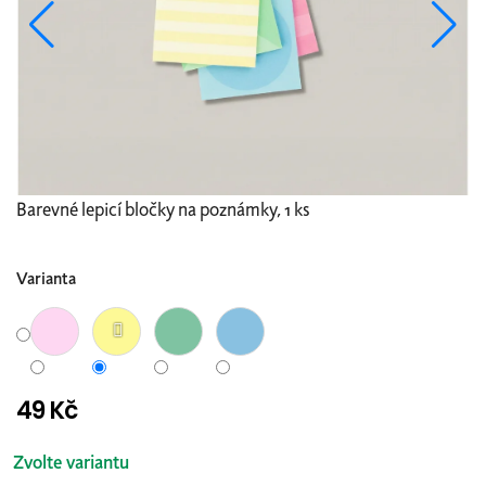
Barevné lepicí bločky na poznámky, 1 ks
Varianta
49 Kč
Měrná
cena:
Zvolte variantu