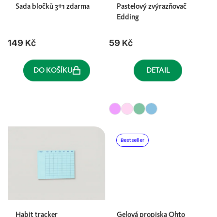
Sada bločků 3+1 zdarma
Pastelový zvýrazňovač
Edding
149 Kč
59 Kč
DO KOŠÍKU
DETAIL
Bestseller
Habit tracker
Gelová propiska Ohto