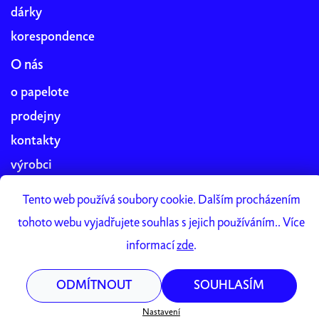
dárky
korespondence
O nás
o papelote
prodejny
kontakty
výrobci
blog
Tento web používá soubory cookie. Dalším procházením
práce v papelote
tohoto webu vyjadřujete souhlas s jejich používáním.. Více
Papelote Studio
informací
zde
.
ODMÍTNOUT
SOUHLASÍM
Vytvořil Shoptet Premium
Copyright 2026
papelote
. Všechna práva vyhrazena.
Nastavení