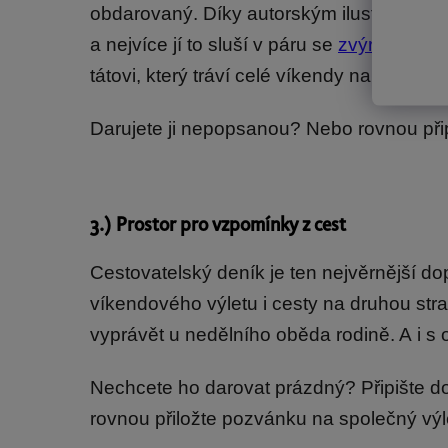
obdarovaný. Díky autorským ilustracím o
a nejvíce jí to sluší v páru se
zvýrazňovac
tátovi, který tráví celé víkendy na kole, 
Darujete ji nepopsanou? Nebo rovnou při
3
.) Prostor pro vzpomínky z cest
Cestovatelský deník je ten nejvěrnější d
víkendového výletu i cesty na druhou str
vyprávět u nedělního oběda rodině. A i 
Nechcete ho darovat prázdný? Připište do
rovnou přiložte pozvánku na společný výl