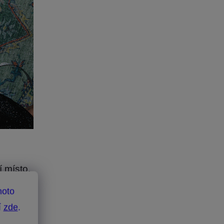
í místo,
v létě,
hoto
ry •
í
zde
.
plní