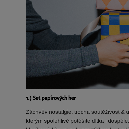
1.) Set papírových her
Záchvěv nostalgie, trocha soutěživost & u
kterým spolehlivě potěšíte dítka i dospělé.