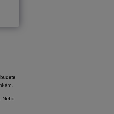
pokoje
mu
tipů.
 budete
ínkám.
i. Nebo