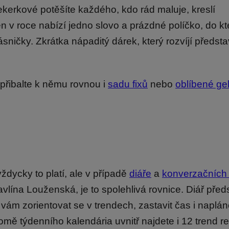
Sekerkové potěšíte každého, kdo rád maluje, kreslí
n v roce nabízí jedno slovo a prázdné políčko, do k
sničky. Zkrátka nápaditý dárek, který rozvíjí předsta
 přibalte k němu rovnou i
sadu fixů
nebo
oblíbené ge
dycky to platí, ale v případě
diáře
a
konverzačních 
avlína Louženská, je to spolehlivá rovnice. Diář před
m zorientovat se v trendech, zastavit čas i naplán
mě týdenního kalendária uvnitř najdete i 12 trend re