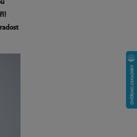
ou
ří!
 radost