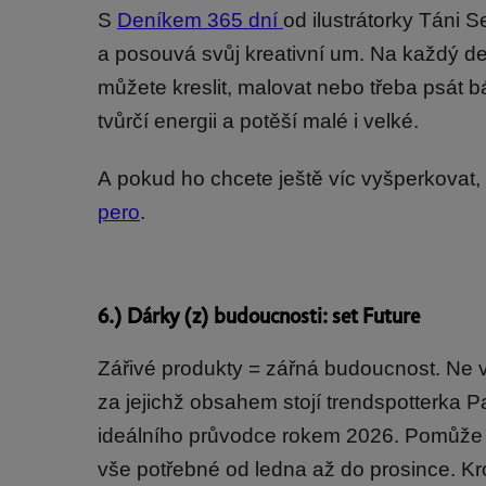
S
Deníkem 365 dní
od ilustrátorky Táni 
a posouvá svůj kreativní um. Na každý de
můžete kreslit, malovat nebo třeba psát bá
tvůrčí energii a potěší malé i velké.
A pokud ho chcete ještě víc vyšperkovat,
pero
.
6.) Dárky (z) budoucnosti: set Future
Zářivé produkty = zářná budoucnost. Ne vž
za jejichž obsahem stojí trendspotterka P
ideálního průvodce rokem 2026. Pomůže vá
vše potřebné od ledna až do prosince. Kro