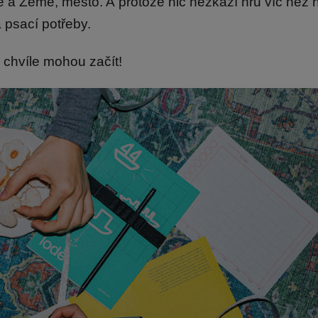
dě a Země, město. A protože nic nezkazí hru víc než 
a psací potřeby.
e chvíle mohou začít!