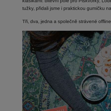
klasikami: bitevní pole pro Piškvorky, Lo
tužky, přidali jsme i praktickou gumičku n
Tři, dva, jedna a společně strávené offlin