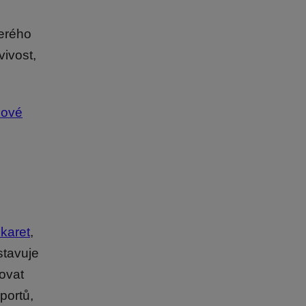
terého
vivost,
lové
karet
,
stavuje
ovat
portů,