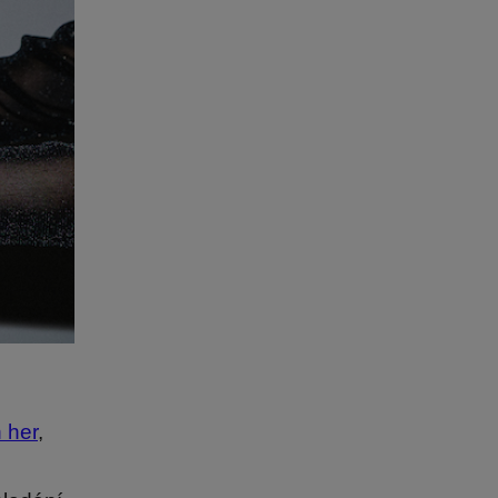
 her
,