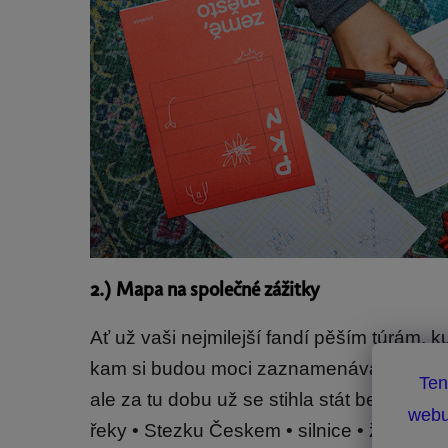
2.) Mapa na společné zážitky
Ať už vaši nejmilejší fandí pěším túrám, k
kam si budou moci zaznamenávat vzpomí
Ten
ale za tu dobu už se stihla stát bestseller
webu
řeky • Stezku Českem • silnice • železn