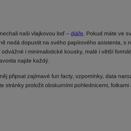
nechali naši vlajkovou loď –
diáře
. Pokud máte ve 
čně nedá dopustit na svého papírového asistenta, s n
 odvážné i minimalistické kousky, malé i větší formá
avorita najde každý.
 něj připsat zajímavé fun facty, vzpomínky, data naro
te stránky proložit obskurními pohlednicemi, fotkami 