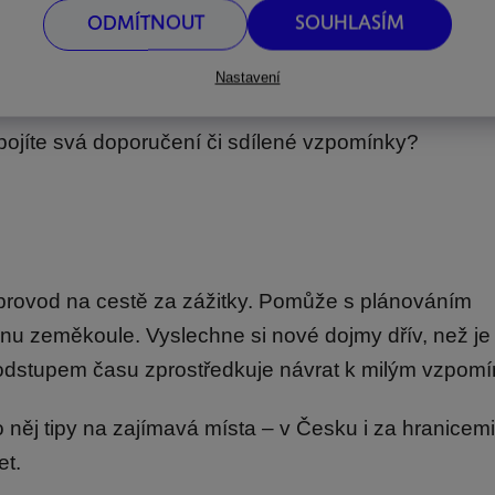
d Táni Sekerkové ozdobí stěnu obýváku i dětského 
ODMÍTNOUT
SOUHLASÍM
ími samolepkami
. Tušíme, že se bude líbit jak vaše
Nastavení
tak i ségře, která miluje zaznamenávání nových gastro 
pojíte svá doporučení či sdílené vzpomínky?
oprovod na cestě za zážitky. Pomůže s plánováním
anu zeměkoule. Vyslechne si nové dojmy dřív, než je
s odstupem času zprostředkuje návrat k milým vzpom
 něj tipy na zajímavá místa – v Česku i za hranicem
et.