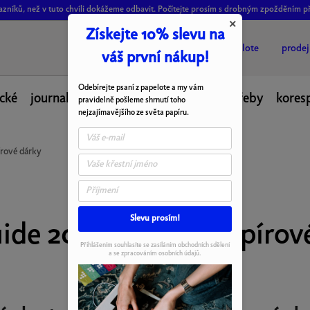
ákazníků, než v tuto chvíli dokážeme odbavit. Počítejte prosím s drobným zpožděním p
×
Získejte 10% slevu na
o papelote
prode
váš první nákup!
Odebírejte psaní z papelote a my vám
cké
journal
desky
fotoalba
psací potřeby
kores
pravidelně pošleme shrnutí toho
nejzajímavějšího ze světa papíru.
írové dárky
Slevu prosím!
uide 2025: tipy na papírov
Přihlášením souhlasíte se zasíláním obchodních sdělení
a se zpracováním osobních údajů.