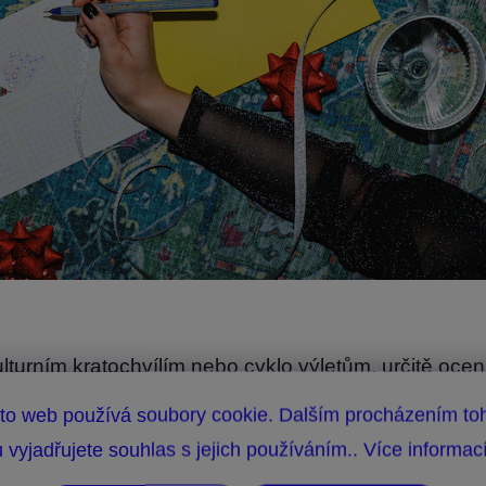
ulturním kratochvílím nebo cyklo výletům, určitě ocen
nky z cest. Naše
nástěnná mapa
vyšla teprve letos 
to web používá soubory cookie. Dalším procházením to
em. Zakreslili jsme do ní: krajská a okresní města • ho
 vyjadřujete souhlas s jejich používáním.. Více informac
ice • památky na seznamu UNESCO. A zbytek si už do