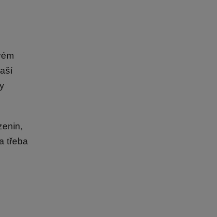
svém
aší
ty
zenin,
a třeba