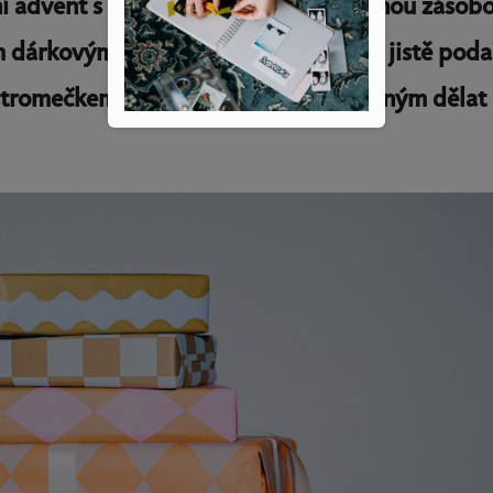
ošní advent s klidnou hlavou a dostatečnou zásob
ím dárkovým tahákem se vám to téměř jistě poda
d stromečkem zazáří a budou obdarovaným dělat