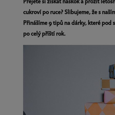
Přejete si získat náskok a prožít let
cukroví po ruce? Slibujeme, že s naš
Přinášíme 9 tipů na dárky, které po
po celý příští rok.