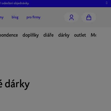
ři odeslání objednávky.
jny
blog
pro firmy
NÁKUPNÍ
pondence
doplňky
diáře
dárky
outlet
Moje obj
KOŠÍK
é dárky