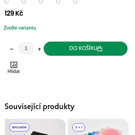
129 Kč
Měrná
cena:
Zvolte variantu
DO KOŠÍKU
Hlídat
Související produkty
Bestseller
3 + 1