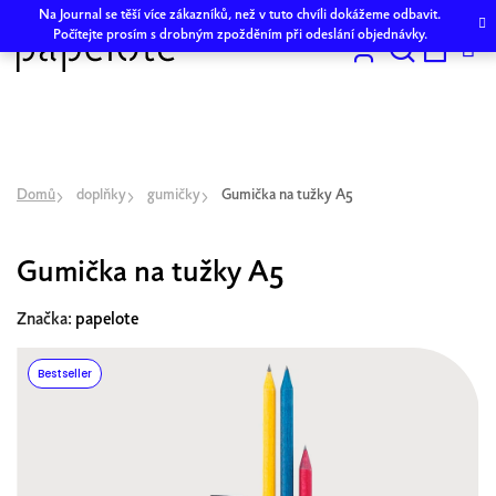
Přejít
Na Journal se těší více zákazníků, než v tuto chvíli dokážeme odbavit.
na
Počítejte prosím s drobným zpožděním při odeslání objednávky.
obsah
Hledat
NÁKU
KOŠÍK
Domů
doplňky
gumičky
Gumička na tužky A5
Gumička na tužky A5
Značka:
papelote
Bestseller