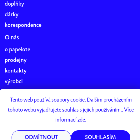
doplňky
dárky
korespondence
O nás
o papelote
prodejny
kontakty
výrobci
blog
Tento web používá soubory cookie. Dalším procházením
práce v papelote
tohoto webu vyjadřujete souhlas s jejich používáním.. Více
Papelote Studio
informací
zde
.
ODMÍTNOUT
SOUHLASÍM
Vytvořil Shoptet Premium