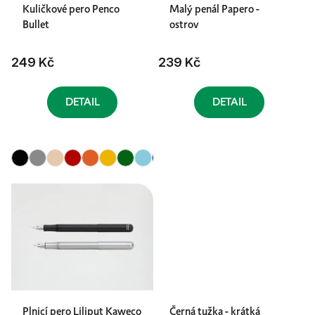
Kuličkové pero Penco
Malý penál Papero -
Bullet
ostrov
249 Kč
239 Kč
DETAIL
DETAIL
Plnicí pero Liliput Kaweco
Černá tužka - krátká