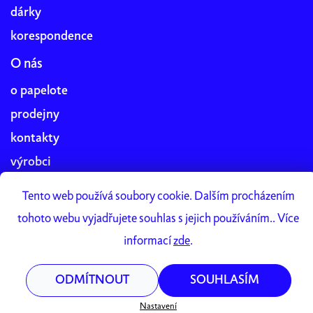
dárky
korespondence
O nás
o papelote
prodejny
kontakty
výrobci
blog
Tento web používá soubory cookie. Dalším procházením
práce v papelote
tohoto webu vyjadřujete souhlas s jejich používáním.. Více
Papelote Studio
informací
zde
.
ODMÍTNOUT
SOUHLASÍM
Vytvořil Shoptet Premium
Copyright 2026
papelote
. Všechna práva vyhrazena.
Nastavení