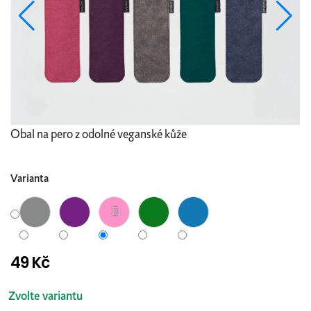
Obal na pero z odolné veganské kůže
Varianta
49 Kč
Měrná
cena:
Zvolte variantu