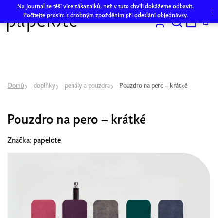
Přejít
Na Journal se těší více zákazníků, než v tuto chvíli dokážeme odbavit.
na
Počítejte prosím s drobným zpožděním při odeslání objednávky.
obsah
Hledat
NÁKU
KOŠÍK
Domů
doplňky
penály a pouzdra
Pouzdro na pero – krátké
Pouzdro na pero – krátké
Značka:
papelote