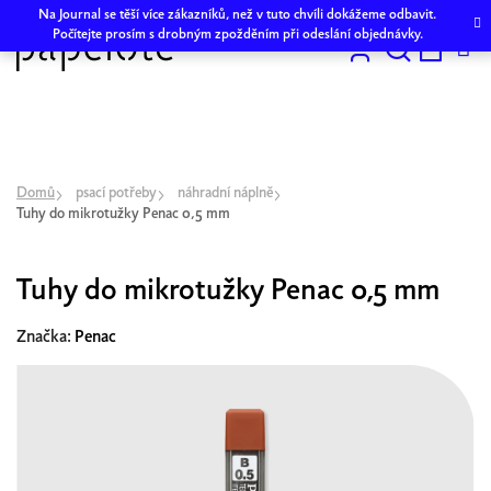
Přejít
Na Journal se těší více zákazníků, než v tuto chvíli dokážeme odbavit.
na
Počítejte prosím s drobným zpožděním při odeslání objednávky.
obsah
Hledat
NÁKU
KOŠÍK
Domů
psací potřeby
náhradní náplně
Tuhy do mikrotužky Penac 0,5 mm
Tuhy do mikrotužky Penac 0,5 mm
Značka:
Penac