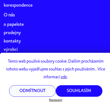
korespondence
O nás
o papelote
prodejny
kontakty
výrobci
blog
Tento web používá soubory cookie. Dalším procházením
práce v papelote
tohoto webu vyjadřujete souhlas s jejich používáním.. Více
Papelote Studio
informací
zde
.
ODMÍTNOUT
SOUHLASÍM
Vytvořil Shoptet Premium
Copyright 2026
papelote
. Všechna práva vyhrazena.
Nastavení