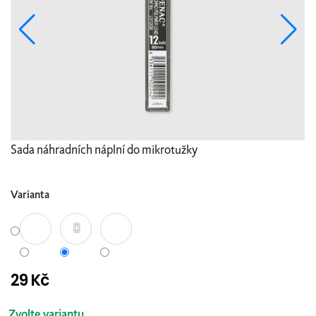
Sada náhradních náplní do mikrotužky
Varianta
29 Kč
Měrná
cena:
Zvolte variantu