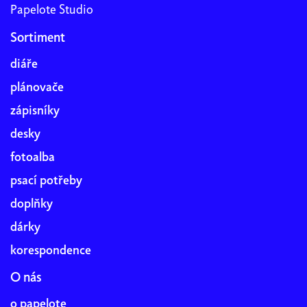
Papelote Studio
Sortiment
diáře
plánovače
zápisníky
desky
fotoalba
psací potřeby
doplňky
dárky
korespondence
O nás
o papelote