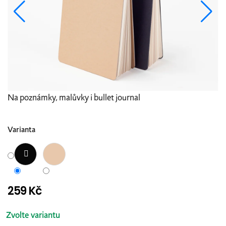
Na poznámky, malůvky i bullet journal
Varianta
259 Kč
Měrná
cena:
Zvolte variantu