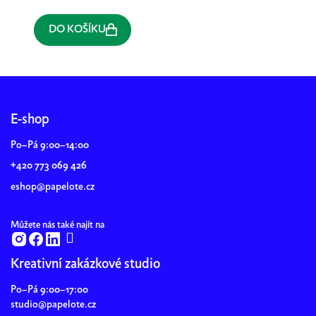
DO KOŠÍKU
Z
á
p
E-shop
a
Po–Pá 9:00–14:00
t
+420 773 069 426
í
eshop@papelote.cz
Můžete nás také najít na
Kreativní zakázkové studio
Po–Pá 9:00–17:00
studio@papelote.cz